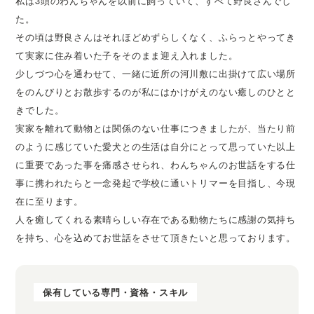
私は3頭のわんちゃんを以前に飼っていて、すべて野良さんでし
た。
その頃は野良さんはそれほどめずらしくなく、ふらっとやってき
て実家に住み着いた子をそのまま迎え入れました。
少しづつ心を通わせて、一緒に近所の河川敷に出掛けて広い場所
をのんびりとお散歩するのが私にはかけがえのない癒しのひとと
きでした。
実家を離れて動物とは関係のない仕事につきましたが、当たり前
のように感じていた愛犬との生活は自分にとって思っていた以上
に重要であった事を痛感させられ、わんちゃんのお世話をする仕
事に携われたらと一念発起で学校に通いトリマーを目指し、今現
在に至ります。
人を癒してくれる素晴らしい存在である動物たちに感謝の気持ち
を持ち、心を込めてお世話をさせて頂きたいと思っております。
保有している専門・資格・スキル