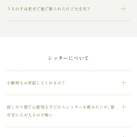
ジットカードのみのご利用となります。）
「施術中のお写真」をカレンダーにしてお渡しするのと、ト
うちの子は老犬で他で断られたけど大丈夫？
リマーによる健康チェック表とかわいいおリボンをお付けし
てお渡しします。
他サロンで断られた老犬も対応可能な場合がございます。ま
ずはご相談ください。
シッターについて
小動物もお世話してくれるの？
うさぎやフェレット、爬虫類まで幅広く有資格シッターがお
寂しがり屋で心配性な子だからシッターを頼みたいが、留
世話させて頂きます。
守宅に人が入るのが怖い
弊社シッターは全員が動物関連有資格者であり、業界初の貴