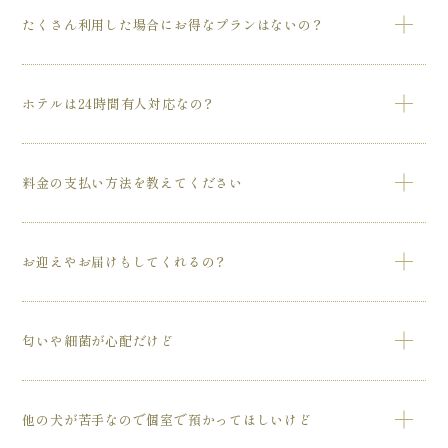
たくさん利用した場合にお得なプランはないの？
使用制限なくホテル（宿泊、一時預かり）をご利用頂き、送
ホテルは24時間有人対応なの？
迎やトリミングやシャンプーなどのサービスが全て入った
「ワンにゃん放題」というサービスがございます。契約期間
を3か月、6か月、9か月、12か月からお選び頂けます。
代々木公園店は、スタッフが24時間常駐しておりますが、麻
料金の支払い方法を教えてください
布店は夜間が無人となります。
ご利用は各種ｸﾚｼﾞｯﾄｶｰﾄﾞによる事前決済となります。ご利
お迎えやお届けもしてくれるの？
用時に追加料金が発生した場合は、ｸﾚｼﾞｯﾄｶｰﾄﾞ以外に
PayPayや楽天ﾍﾟｲもご利用頂けます。（事前決済は各種クレ
ジットカードのみのご利用となります。）
弊社は無料送迎サービスがご利用頂けますので、大変お得で
匂いや細菌が心配だけど
す。（一部エリアは有料となりますので、お問合せくださ
い）
代々木公園店と麻布店とも、高性能空気清浄機（エアドッグ
他の犬が苦手なので個室で預かってほしいけど
等）を設置して綺麗な空気でおくつろぎ頂けます。