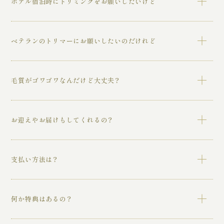
ホテル宿泊時にトリミングをお願いしたいけど
両店舗（代々木公園店、麻布店）とも喜んで承れます。ま
ベテランのトリマーにお願いしたいのだけれど
た、宿泊者様は宿泊割（10％OFF)もご利用頂けます。（ご
予約状況によるお受けできない場合もございます。必ずスタ
ッフにご確認くださいませ）
弊社のトリマーは、そのほとんどが3年以上の施術経験を有
毛質がゴワゴワなんだけど大丈夫？
していますので、安心してお任せ頂けます。
麻布PETでは両店舗（代々木公園店、麻布店）ともシャワー
お迎えやお届けもしてくれるの？
ヘッドに「Refa社製のウルトラファインバブル」を設置し、
全ての方に無料でご利用頂けますので、ゴワゴワ感が低減す
ると皆様にご好評頂いております。ご安心ください。
弊社は無料送迎サービスがご利用頂けますので、大変お得で
支払い方法は？
す。（一部エリアは有料となりますので、お問合せくださ
い）
ご利用は各種ｸﾚｼﾞｯﾄｶｰﾄﾞによる事前決済となります。ご利
何か特典はあるの？
用時に追加料金が発生した場合は、ｸﾚｼﾞｯﾄｶｰﾄﾞ以外に
PayPayや楽天ﾍﾟｲもご利用頂けます。（事前決済は各種クレ