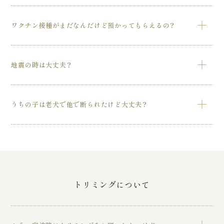
代々木公園店は、スイート1部屋、半個室6部屋、麻布店は半
ワクチン接種がまだなんだけど預かってもらえるの？
個室2部屋を完備しています。どちらも高さは天井高となっ
ており、大変開放的で広々とおくつろぎ頂けます。
申し訳ございません。必ず伝染病予防のため、初回は混合ワ
地震の時は大丈夫？
クチン証明書と狂犬病証明書をご持参頂くようお願いしてお
りますので、お受けできかねます。
動物用防災グッズ（非常食、水等）を完備していますので、
うちの子は老犬で他で断られたけど大丈夫？
安心してお預けください。
他サロンで断られた老犬も対応可能な場合がございます。ま
ずはご相談ください。
トリミングについて