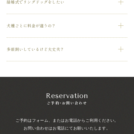
結婚式でリングドッグをしたい
重品セキュリティシールや鍵複製防止シールなど、大手クレ
ディセゾングループだからこその安心感がございます。
提携ホテル様にて対応する事が可能です。詳細はお問い合わ
犬種ごとに料金が違うの？
せください。
弊社は犬種ごと料金制ではありませんので、ご安心くださ
多頭飼いしているけど大丈夫？
い。
お客様の状況に寄り添ったサービスを提供させて頂きますの
で、まずはご相談ください。
Reservation
ご予約・お問い合わせ
ご予約はフォーム、またはお電話からご利用ください。
お問い合わせはお電話にてお願いいたします。