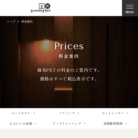
トップ
料金案内
Prices
料金案内
麻布PETの料金のご案内です。
価格はすべて税込表示です。
ペットホテル
トリミング
ペットシッター
わんにゃん放題
ドッグトレーニング
夜間動物病院