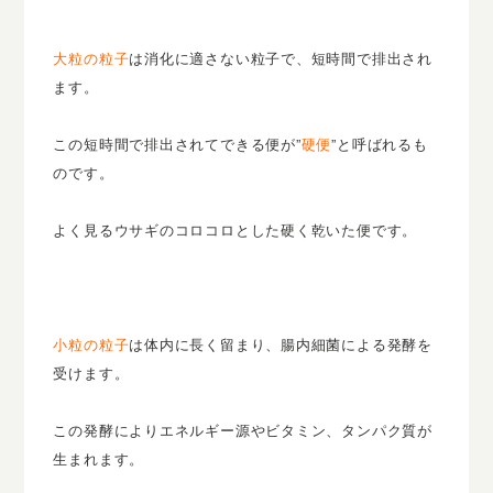
大粒の粒子
は消化に適さない粒子で、短時間で排出され
ます。
この短時間で排出されてできる便が”
硬便
”と呼ばれるも
のです。
よく見るウサギのコロコロとした硬く乾いた便です。
小粒の粒子
は体内に長く留まり、腸内細菌による発酵を
受けます。
この発酵によりエネルギー源やビタミン、タンパク質が
生まれます。