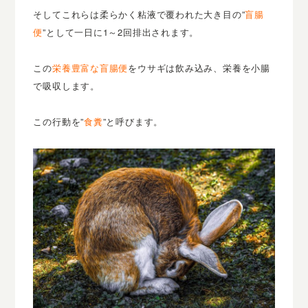
そしてこれらは柔らかく粘液で覆われた大き目の”
盲腸
便
”として一日に1～2回排出されます。
この
栄養豊富な盲腸便
をウサギは飲み込み、栄養を小腸
で吸収します。
この行動を”
食糞
”と呼びます。