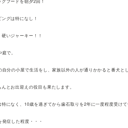
ッグフードを朝夕2回！
ピングは特になし！
！硬いジャーキー！！
や庭で。
外の自分の小屋で生活をし、家族以外の人が通りかかると番犬と
ちんとお出迎えの役目も果たします。
は特になく、10歳を過ぎてから歯石取りを2年に一度程度受け
を発症した程度・・・