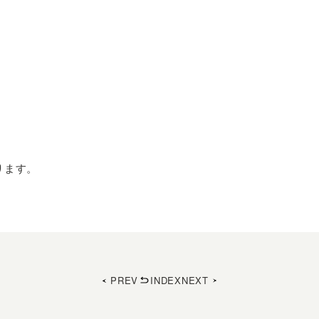
ります。
PREV
INDEX
NEXT