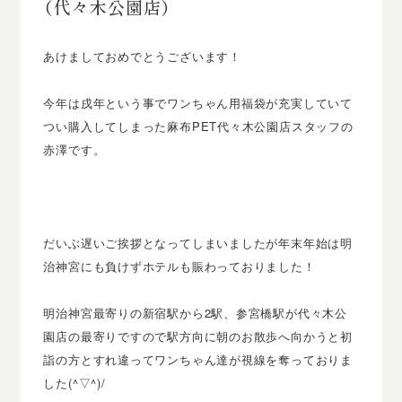
（代々木公園店）
あけましておめでとうございます！
今年は戌年という事でワンちゃん用福袋が充実していて
つい購入してしまった麻布PET代々木公園店スタッフの
赤澤です。
だいぶ遅いご挨拶となってしまいましたが年末年始は明
治神宮にも負けずホテルも賑わっておりました！
明治神宮最寄りの新宿駅から2駅、参宮橋駅が代々木公
園店の最寄りですので駅方向に朝のお散歩へ向かうと初
詣の方とすれ違ってワンちゃん達が視線を奪っておりま
した(^▽^)/