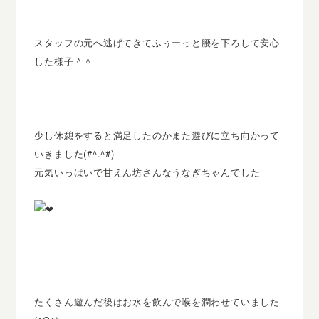
スタッフの元へ逃げてきてふぅーっと腰を下ろして安心
した様子＾
＾
少し休憩をすると満足したのかまた遊びに立ち向かって
いきました
(#^.^#)
元気いっぱいで甘えん坊さんなうなぎちゃんでした
たくさん遊んだ後はお水を飲んで喉を潤わせていました