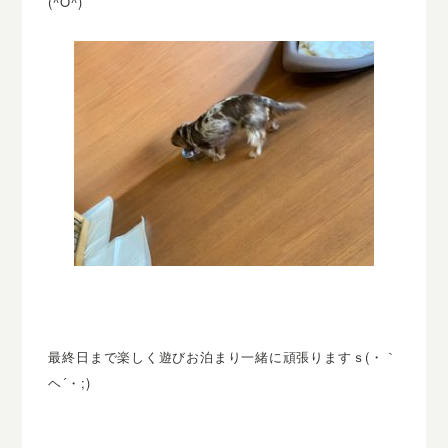
(^O^)
最終日まで楽しく遊びお泊まり一緒に頑張りますｓ(・｀
ヘ´・;)ゞ