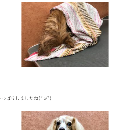
ぱりしましたね(*’ω’*)