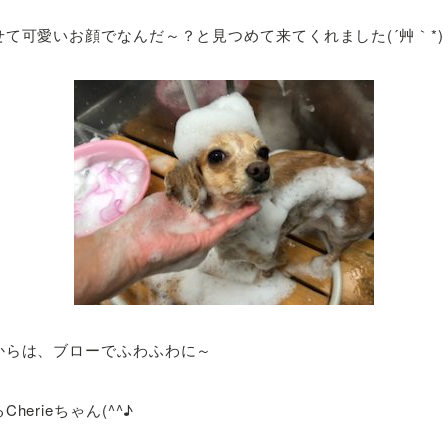
て可愛いお顔でなんだ～？と見つめて来てくれました(´艸｀*)
からは、ブローでふわふわに～
erieちゃん(^^♪