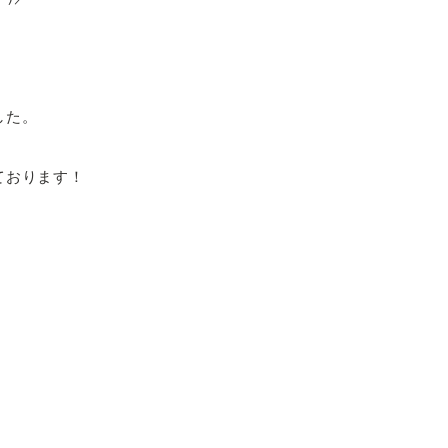
した。
ております！