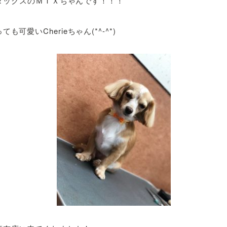
ワとダックスのＭＩＸちゃんです！！！
可愛いCherieちゃん(*^-^*)