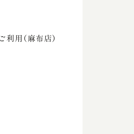
ご利用（麻布店）