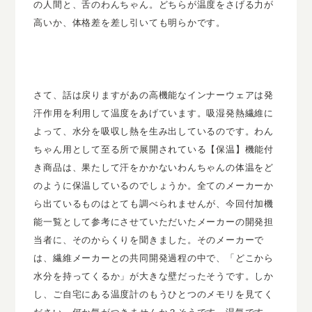
の人間と、舌のわんちゃん。どちらが温度をさげる力が
高いか、体格差を差し引いても明らかです。
さて、話は戻りますがあの高機能なインナーウェアは発
汗作用を利用して温度をあげています。吸湿発熱繊維に
よって、水分を吸収し熱を生み出しているのです。わん
ちゃん用として至る所で展開されている【保温】機能付
き商品は、果たして汗をかかないわんちゃんの体温をど
のように保温しているのでしょうか。全てのメーカーか
ら出ているものはとても調べられませんが、今回付加機
能一覧として参考にさせていただいたメーカーの開発担
当者に、そのからくりを聞きました。そのメーカーで
は、繊維メーカーとの共同開発過程の中で、「どこから
水分を持ってくるか」が大きな壁だったそうです。しか
し、ご自宅にある温度計のもうひとつのメモリを見てく
ださい。何か気がつきませんか？そうです、湿気です。