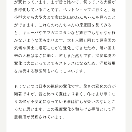
が変わっています。まず昔と比べて、飼っている犬種が
多様化していることです。ペットショップに行くと、超
小型犬から大型犬まで実に沢山のわんちゃんを見ること
ができます。これらのわんちゃんの原産国を見てみる
と、キューバやアフガニスタンなど旅行でもなかなか行
かないような国もあります。犬も人間と同じで原産国の
気候や風土に適応しながら進化してきたため、暑い国由
来の犬種は寒さに弱く、逆もまた然りです。温度環境の
変化は犬にとってとてもストレスになるため、洋服着用
を推奨する獣医師もいらっしゃいます。
もうひとつは日本の気候の変化です。暑さの変化の方が
顕著ですが、昔と比べて夏はより暑く、冬はより寒くな
り気候が不安定になっている事は誰もが疑いのないとこ
ろだと思います。この温度変化を和らげる手段として洋
服着用が見直されています。